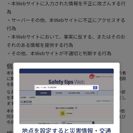
・本Webサイトに入力された情報を不正に改ざんする行
為
・サーバーその他、本Webサイトに不正にアクセスする
行為
・本Webサイトにおいて、事実に反する、またはそのお
それのある情報を提供する行為
・その他、本Webサイトが不適切と判断する行為
個人情報等の保護および法令遵守
本Webサイトは、利用者の個人情報を原則として利用者以外の者
に開示または提供せず、本Webサイトの提供のために必要な範囲
を超えて利用しません。
なお、個人情報に該当しない情報につき、分析または処理の一部
を本Webサイトの管理下で他社に委託することができるものとし
ます。
本Webサイトは刑事訴訟法第218条（令状による捜索）、その他
同法の定めに基づく強制の処分が行われた場合、当該法令および
令状に定める範囲で前項の各義務を負わないものとします。
地点を設定すると災害情報・交通