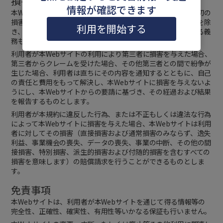
損害賠償
情報が確認できます
本Webサイトは、利用者が利用することによって発生した一切の
損害について、本Webサイトの故意または重過失による場合を除
利用を開始する
き、いかなる責任も負わないものとし、当該損害の賠償をする義
務もないものとします。
利用者が本Webサイトの利用により第三者に損害を与えた場合、
第三者からクレームを受けた場合、その他第三者との間で紛争が
生じた場合、利用者は直ちにその内容を通知するとともに、自己
の責任と費用をもって解決し、本Webサイトに損害を与えないよ
うにし、本Webサイトからの要請に基づき、その経過および結果
を報告するものとします。
利用者が本規約に違反した行為、または不正もしくは違法な行為
によって本Webサイトに損害を与えた場合、本Webサイトは利用
者に対してその損害（直接損害および通常損害のみならず、逸失
利益、事業機会の喪失、データの喪失、事業の中断、その他の間
接損害、特別損害、派生的損害および付随的損害を含むすべての
損害を意味します）の賠償請求を行うことができるものとしま
す。
免責事項
本Webサイトは、利用者が本Webサイトを通じて得る情報等の
完全性、正確性、確実性、有用性等いかなる保証も行いません。