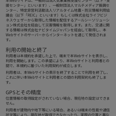
本Webサイトは、一般財団法人気象業務支援センター（以下「支
援センター」といいます）、一般財団法人マルチメディア振興セ
ンター、特定非営利活動法人リアルタイム地震・防災情報利用協
議会（以下「REIC」といいます）もしくは株式会社ライフビジ
ネスウェザーから取得した情報を配信するアールシーソリューシ
ョン株式会社を経由して災害情報を取得します。また、交通に関
する情報は株式会社ナビタイムジャパンを経由して取得し、本
Webサイトのサーバーからインターネットを通じて発信されま
す。
利用の開始と終了
利用者は本規約を承諾した上で、端末で本Webサイトを表示し、
利用を開始します。この承諾により、本Webサイトと利用者との
間で、本規約に基づいた利用契約が成立します。
利用者は、本Webサイトの表示を終了することで利用を終了し、
これに伴い本Webサイトと利用者との間の利用契約も終了しま
す。
GPSとその精度
位置情報の取得設定がされていない場合、現在地の設定はできま
せん。
利用者が建物内や地下等にいる場合、あるいは端末の性能や通信
状況等により、現在地が取得できなかったり、実際の位置と異な